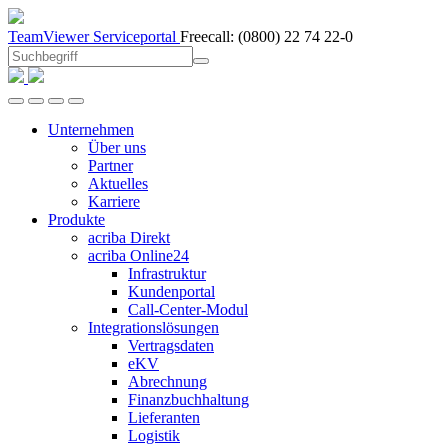
TeamViewer
Serviceportal
Freecall:
(0800) 22 74 22-0
Unternehmen
Über uns
Partner
Aktuelles
Karriere
Produkte
acriba Direkt
acriba Online24
Infrastruktur
Kundenportal
Call-Center-Modul
Integrationslösungen
Vertragsdaten
eKV
Abrechnung
Finanzbuchhaltung
Lieferanten
Logistik