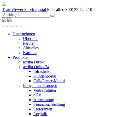
TeamViewer
Serviceportal
Freecall:
(0800) 22 74 22-0
Unternehmen
Über uns
Partner
Aktuelles
Karriere
Produkte
acriba Direkt
acriba Online24
Infrastruktur
Kundenportal
Call-Center-Modul
Integrationslösungen
Vertragsdaten
eKV
Abrechnung
Finanzbuchhaltung
Lieferanten
Logistik