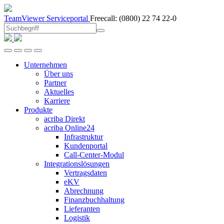
TeamViewer
Serviceportal
Freecall:
(0800) 22 74 22-0
Unternehmen
Über uns
Partner
Aktuelles
Karriere
Produkte
acriba Direkt
acriba Online24
Infrastruktur
Kundenportal
Call-Center-Modul
Integrationslösungen
Vertragsdaten
eKV
Abrechnung
Finanzbuchhaltung
Lieferanten
Logistik