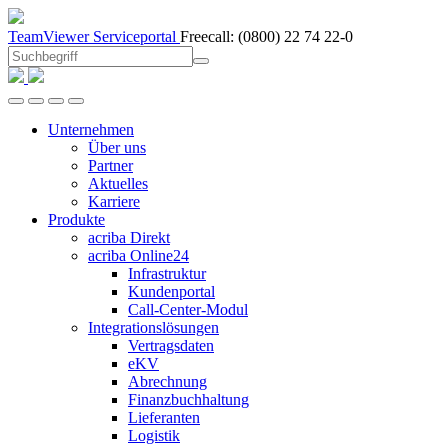
TeamViewer
Serviceportal
Freecall:
(0800) 22 74 22-0
Unternehmen
Über uns
Partner
Aktuelles
Karriere
Produkte
acriba Direkt
acriba Online24
Infrastruktur
Kundenportal
Call-Center-Modul
Integrationslösungen
Vertragsdaten
eKV
Abrechnung
Finanzbuchhaltung
Lieferanten
Logistik