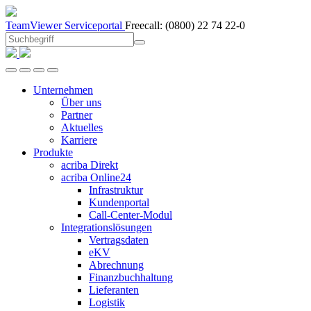
TeamViewer
Serviceportal
Freecall:
(0800) 22 74 22-0
Unternehmen
Über uns
Partner
Aktuelles
Karriere
Produkte
acriba Direkt
acriba Online24
Infrastruktur
Kundenportal
Call-Center-Modul
Integrationslösungen
Vertragsdaten
eKV
Abrechnung
Finanzbuchhaltung
Lieferanten
Logistik