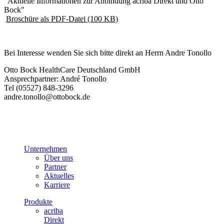
"Aktuelle Informationen zur Anbindung acriba Direkt und Otto
Bock"
Broschüre als PDF-Datei (100 KB)
Bei Interesse wenden Sie sich bitte direkt an Herrn Andre Tonollo
Otto Bock HealthCare Deutschland GmbH
Ansprechpartner: André Tonollo
Tel (05527) 848-3296
andre.tonollo@ottobock.de
Unternehmen
Über uns
Partner
Aktuelles
Karriere
Produkte
acriba
Direkt