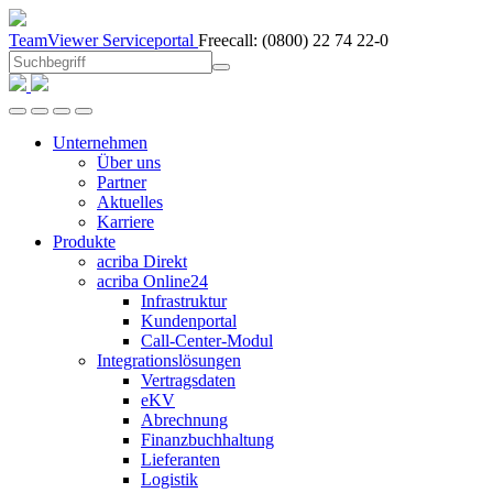
TeamViewer
Serviceportal
Freecall:
(0800) 22 74 22-0
Unternehmen
Über uns
Partner
Aktuelles
Karriere
Produkte
acriba Direkt
acriba Online24
Infrastruktur
Kundenportal
Call-Center-Modul
Integrationslösungen
Vertragsdaten
eKV
Abrechnung
Finanzbuchhaltung
Lieferanten
Logistik