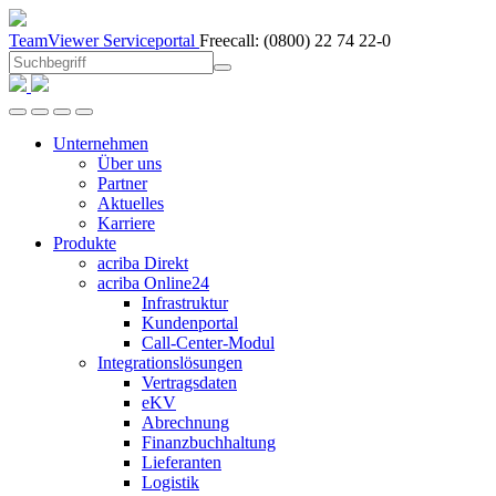
TeamViewer
Serviceportal
Freecall:
(0800) 22 74 22-0
Unternehmen
Über uns
Partner
Aktuelles
Karriere
Produkte
acriba Direkt
acriba Online24
Infrastruktur
Kundenportal
Call-Center-Modul
Integrationslösungen
Vertragsdaten
eKV
Abrechnung
Finanzbuchhaltung
Lieferanten
Logistik