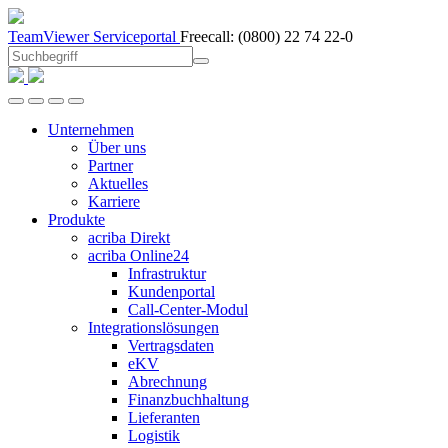
TeamViewer
Serviceportal
Freecall:
(0800) 22 74 22-0
Unternehmen
Über uns
Partner
Aktuelles
Karriere
Produkte
acriba Direkt
acriba Online24
Infrastruktur
Kundenportal
Call-Center-Modul
Integrationslösungen
Vertragsdaten
eKV
Abrechnung
Finanzbuchhaltung
Lieferanten
Logistik